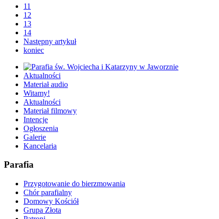
11
12
13
14
Następny artykuł
koniec
Aktualności
Materiał audio
Witamy!
Aktualności
Materiał filmowy
Intencje
Ogłoszenia
Galerie
Kancelaria
Parafia
Przygotowanie do bierzmowania
Chór parafialny
Domowy Kościół
Grupa Złota
Patroni