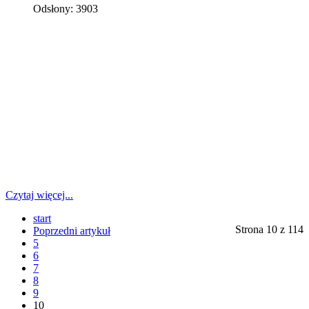
Odsłony: 3903
Czytaj więcej...
start
Strona 10 z 114
Poprzedni artykuł
5
6
7
8
9
10