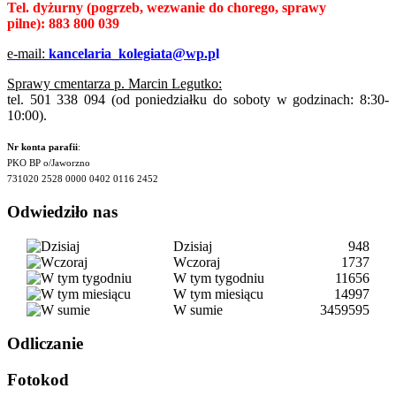
Tel. dyżurny
(pogrzeb, wezwanie do chorego, sprawy
pilne):
883 800 039
e-mail:
kancelaria_kolegiata@wp.p
l
Sprawy cmentarza p. Marcin Legutko:
tel. 501 338 094 (od poniedziałku do soboty w godzinach: 8:30-
10:00).
Nr konta parafii
:
PKO BP o/Jaworzno
731020 2528 0000 0402 0116 2452
Odwiedziło nas
Dzisiaj
948
Wczoraj
1737
W tym tygodniu
11656
W tym miesiącu
14997
W sumie
3459595
Odliczanie
Fotokod