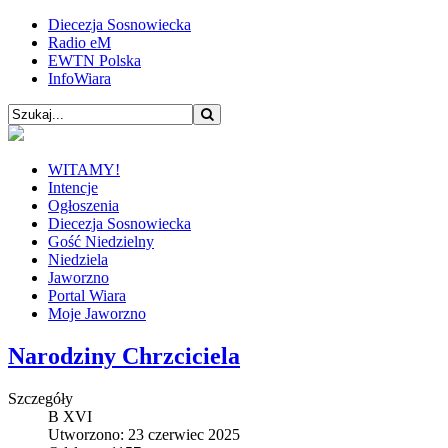
Diecezja Sosnowiecka
Radio eM
EWTN Polska
InfoWiara
WITAMY!
Intencje
Ogłoszenia
Diecezja Sosnowiecka
Gość Niedzielny
Niedziela
Jaworzno
Portal Wiara
Moje Jaworzno
Narodziny Chrzciciela
Szczegóły
B XVI
Utworzono: 23 czerwiec 2025