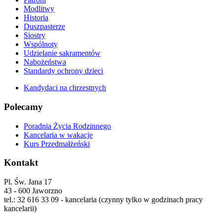
Modlitwy
Historia
Duszpasterze
Siostry
Wspólnoty
Udzielanie sakramentów
Nabożeństwa
Standardy ochrony dzieci
Kandydaci na chrzestnych
Polecamy
Poradnia Życia Rodzinnego
Kancelaria w wakacje
Kurs Przedmałżeński
Kontakt
Pl. Św. Jana 17
43 - 600 Jaworzno
tel.: 32 616 33 09 - kancelaria (czynny tylko w godzinach pracy
kancelarii)