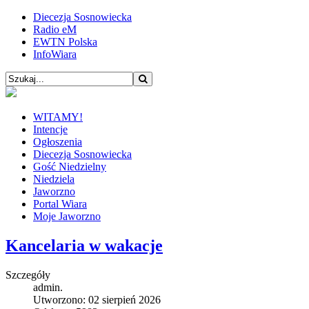
Diecezja Sosnowiecka
Radio eM
EWTN Polska
InfoWiara
WITAMY!
Intencje
Ogłoszenia
Diecezja Sosnowiecka
Gość Niedzielny
Niedziela
Jaworzno
Portal Wiara
Moje Jaworzno
Kancelaria w wakacje
Szczegóły
admin.
Utworzono: 02 sierpień 2026