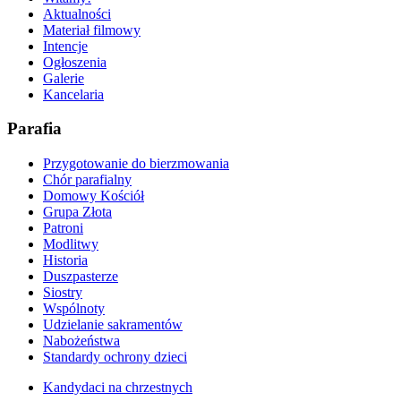
Aktualności
Materiał filmowy
Intencje
Ogłoszenia
Galerie
Kancelaria
Parafia
Przygotowanie do bierzmowania
Chór parafialny
Domowy Kościół
Grupa Złota
Patroni
Modlitwy
Historia
Duszpasterze
Siostry
Wspólnoty
Udzielanie sakramentów
Nabożeństwa
Standardy ochrony dzieci
Kandydaci na chrzestnych