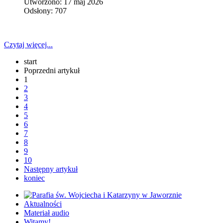
Utworzono: 17 maj 2026
Odsłony: 707
Czytaj więcej...
start
Poprzedni artykuł
1
2
3
4
5
6
7
8
9
10
Następny artykuł
koniec
Aktualności
Materiał audio
Witamy!