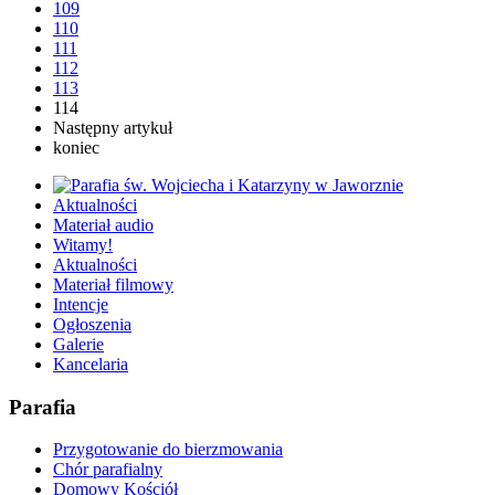
109
110
111
112
113
114
Następny artykuł
koniec
Aktualności
Materiał audio
Witamy!
Aktualności
Materiał filmowy
Intencje
Ogłoszenia
Galerie
Kancelaria
Parafia
Przygotowanie do bierzmowania
Chór parafialny
Domowy Kościół