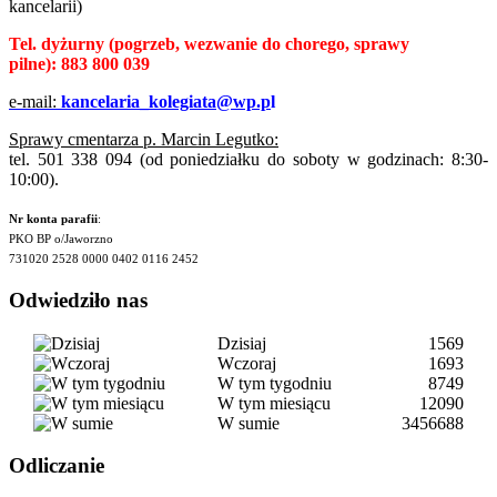
kancelarii)
Tel. dyżurny
(pogrzeb, wezwanie do chorego, sprawy
pilne):
883 800 039
e-mail:
kancelaria_kolegiata@wp.p
l
Sprawy cmentarza p. Marcin Legutko:
tel. 501 338 094 (od poniedziałku do soboty w godzinach: 8:30-
10:00).
Nr konta parafii
:
PKO BP o/Jaworzno
731020 2528 0000 0402 0116 2452
Odwiedziło nas
Dzisiaj
1569
Wczoraj
1693
W tym tygodniu
8749
W tym miesiącu
12090
W sumie
3456688
Odliczanie