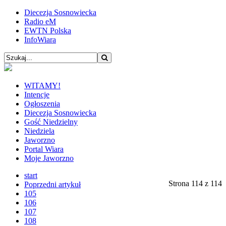
Diecezja Sosnowiecka
Radio eM
EWTN Polska
InfoWiara
WITAMY!
Intencje
Ogłoszenia
Diecezja Sosnowiecka
Gość Niedzielny
Niedziela
Jaworzno
Portal Wiara
Moje Jaworzno
start
Strona 114 z 114
Poprzedni artykuł
105
106
107
108