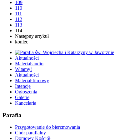
109
110
111
112
113
114
Następny artykuł
koniec
Aktualności
Materiał audio
Witamy!
Aktualności
Materiał filmowy
Intencje
Ogłoszenia
Galerie
Kancelaria
Parafia
Przygotowanie do bierzmowania
Chór parafialny
Domowy Kościół