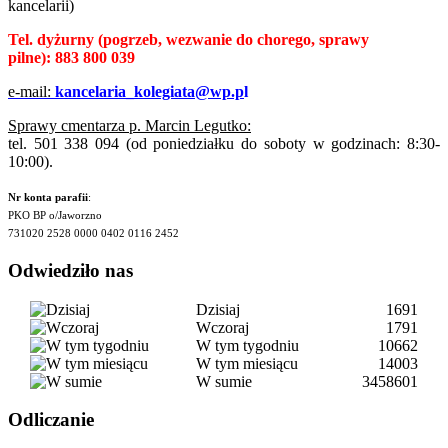
kancelarii)
Tel. dyżurny
(pogrzeb, wezwanie do chorego, sprawy
pilne):
883 800 039
e-mail:
kancelaria_kolegiata@wp.p
l
Sprawy cmentarza p. Marcin Legutko:
tel. 501 338 094 (od poniedziałku do soboty w godzinach: 8:30-
10:00).
Nr konta parafii
:
PKO BP o/Jaworzno
731020 2528 0000 0402 0116 2452
Odwiedziło nas
Dzisiaj
1691
Wczoraj
1791
W tym tygodniu
10662
W tym miesiącu
14003
W sumie
3458601
Odliczanie