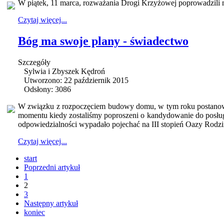
W piątek, 11 marca, rozważania Drogi Krzyżowej poprowadzil
Czytaj więcej...
Bóg ma swoje plany - świadectwo
Szczegóły
Sylwia i Zbyszek Kędroń
Utworzono: 22 październik 2015
Odsłony: 3086
W związku z rozpoczęciem budowy domu, w tym roku postanowiliś
momentu kiedy zostaliśmy poproszeni o kandydowanie do posługi
odpowiedzialności wypadało pojechać na III stopień Oazy Rodzi
Czytaj więcej...
start
Poprzedni artykuł
1
2
3
Następny artykuł
koniec