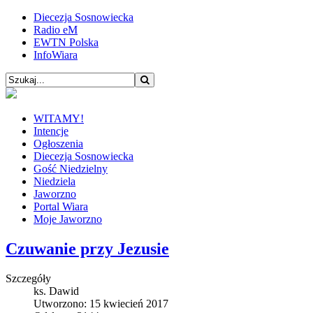
Diecezja Sosnowiecka
Radio eM
EWTN Polska
InfoWiara
WITAMY!
Intencje
Ogłoszenia
Diecezja Sosnowiecka
Gość Niedzielny
Niedziela
Jaworzno
Portal Wiara
Moje Jaworzno
Czuwanie przy Jezusie
Szczegóły
ks. Dawid
Utworzono: 15 kwiecień 2017