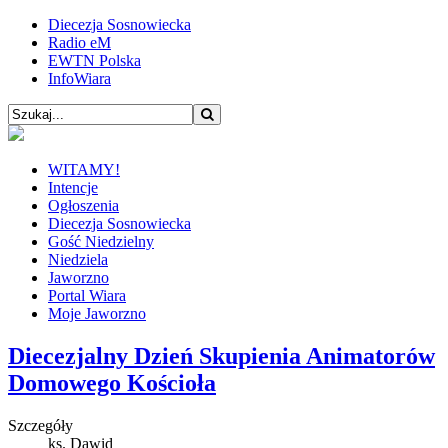
Diecezja Sosnowiecka
Radio eM
EWTN Polska
InfoWiara
WITAMY!
Intencje
Ogłoszenia
Diecezja Sosnowiecka
Gość Niedzielny
Niedziela
Jaworzno
Portal Wiara
Moje Jaworzno
Diecezjalny Dzień Skupienia Animatorów
Domowego Kościoła
Szczegóły
ks. Dawid