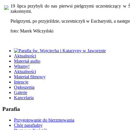
19 lipca przybyli do nas pierwsi pielgrzymi uczestniczący
zakonnymi.
Pielgrzymi, po przyjeździe, uczestniczyli w Eucharystii, a następ
foto: Marek Wilczyński
Aktualności
Materiał audio
Witamy!
Aktualności
Materiał filmowy
Intencje
Ogłoszenia
Galerie
Kancelaria
Parafia
Przygotowanie do bierzmowania
Chór parafialny