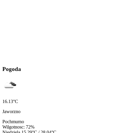
Pogoda
16.13°C
Jaworzno
Pochmurno
Wilgotnosc: 72%
Niedziela
15.29°C / 28.04°C