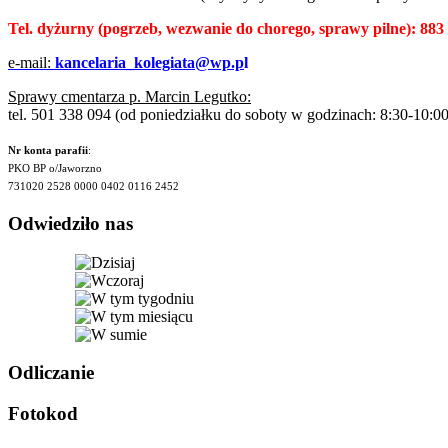
Tel. dyżurny
(pogrzeb, wezwanie do chorego, sprawy pilne):
883
e-mail:
kancelaria_kolegiata@wp.p
l
Sprawy cmentarza p. Marcin Legutko:
tel. 501 338 094 (od poniedziałku do soboty w godzinach: 8:30-10:00
Nr konta parafii
:
PKO BP o/Jaworzno
731020 2528 0000 0402 0116 2452
Odwiedziło nas
Odliczanie
Fotokod