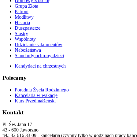
Domowy Kościół
Grupa Złota
Patroni
Modlitwy
Historia
Duszpasterze
Siostry
Wspólnoty
Udzielanie sakramentów
Nabożeństwa
Standardy ochrony dzieci
Kandydaci na chrzestnych
Polecamy
Poradnia Życia Rodzinnego
Kancelaria w wakacje
Kurs Przedmałżeński
Kontakt
Pl. Św. Jana 17
43 - 600 Jaworzno
tel.: 32 616 33 09 - kancelaria (czynny tylko w godzinach pracy kance