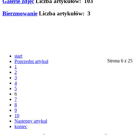
Galerie zdjęć
Liczba artykułów: 103
Bierzmowanie
Liczba artykułów: 3
start
Strona 6 z 25
Poprzedni artykuł
1
2
3
4
5
6
7
8
9
10
Następny artykuł
koniec