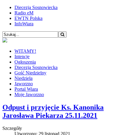
Diecezja Sosnowiecka
Radio eM
EWTN Polska
InfoWiara
WITAMY!
Intencje
Ogłoszenia
Diecezja Sosnowiecka
Gość Niedzielny
Niedziela
Jaworzno
Portal Wiara
Moje Jaworzno
Odpust i przyjęcie Ks. Kanonika
Jarosława Piekarza 25.11.2021
Szczegóły
Utworzono: 29 listopad 2021