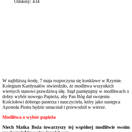
Odsłony: 434
W najbliższą środę, 7 maja rozpoczyna się konklawe w Rzymie.
Kolegium Kardynałów stwierdziło, że modlitwa wszystkich
wiernych stanowi prawdziwą siłę. Stąd pamiętajmy w modlitwach o
dobry wybór nowego Papieża, aby Pan Bóg dał swojemu
Kościołowi dobrego pasterza i nauczyciela, który jako następca
Apostoła Piotra będzie umacniał i przewodził w wierze.
Modlitwa o wybór papieża
Niech Matka Boża towarzyszy tej wspólnej modlitwie swoim