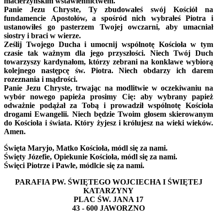
macierzyńskim wstawiennictwem.
Panie Jezu Chryste, Ty zbudowałeś swój Kościół na
fundamencie Apostołów, a spośród nich wybrałeś Piotra i
ustanowiłeś go pasterzem Twojej owczarni, aby umacniał
siostry i braci w wierze.
Ześlij Twojego Ducha i umocnij wspólnotę Kościoła w tym
czasie tak ważnym dla jego przyszłości. Niech Twój Duch
towarzyszy kardynałom, którzy zebrani na konklawe wybiorą
kolejnego następcę św. Piotra. Niech obdarzy ich darem
rozeznania i mądrości.
Panie Jezu Chryste, trwając na modlitwie w oczekiwaniu na
wybór nowego papieża prosimy Cię: aby wybrany papież
odważnie podążał za Tobą i prowadził wspólnotę Kościoła
drogami Ewangelii. Niech będzie Twoim głosem skierowanym
do Kościoła i świata. Który żyjesz i królujesz na wieki wieków.
Amen.
Święta Maryjo, Matko Kościoła, módl się za nami.
Święty Józefie, Opiekunie Kościoła, módl się za nami.
Święci Piotrze i Pawle, módlcie się za nami.
PARAFIA PW. ŚWIĘTEGO WOJCIECHA I ŚWIĘTEJ
KATARZYNY
PLAC ŚW. JANA 17
43 - 600 JAWORZNO