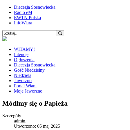
Diecezja Sosnowiecka
Radio eM
EWTN Polska
InfoWiara
WITAMY!
Intencje
Ogłoszenia
Diecezja Sosnowiecka
Gość Niedzielny
Niedziela
Jaworzno
Portal Wiara
Moje Jaworzno
Módlmy się o Papieża
Szczegóły
admin.
Utworzono: 05 maj 2025