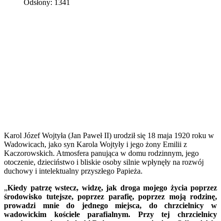
Odsłony: 1341
Karol Józef Wojtyła (Jan Paweł II) urodził się 18 maja 1920 roku w
Wadowicach, jako syn Karola Wojtyły i jego żony Emilii z
Kaczorowskich. Atmosfera panująca w domu rodzinnym, jego
otoczenie, dzieciństwo i bliskie osoby silnie wpłynęły na rozwój
duchowy i intelektualny przyszłego Papieża.
„
Kiedy patrzę wstecz, widzę, jak droga mojego życia poprzez
środowisko tutejsze, poprzez parafię, poprzez moją rodzinę,
prowadzi mnie do jednego miejsca, do chrzcielnicy w
wadowickim kościele parafialnym. Przy tej chrzcielnicy