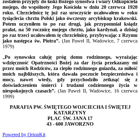
zostałem przyjęty do łaski Bożego synostwa i wiary Odkupiciela
mojego, do wspólnoty Jego Kościoła w dniu 20 czerwca 1920
roku. Chrzcielnicę tę już raz uroczyście ucałowałem w roku
tysiąclecia chrztu Polski jako ówczesny arcybiskup krakowski.
Potem uczyniłem to po raz drugi, jak przypomniał ksiądz
prałat, na 50 rocznicę mojego chrztu, jako kardynał, a dzisiaj
po raz trzeci ucałowałem tę chrzcielnicę, przybywając z Rzymu
jako następca św. Piotra”.
(Jan Paweł II, Wadowice, 7 czerwca
1979)
„
Po synowsku całuję próg domu rodzinnego, wyrażając
wdzięczność Opatrzności Bożej za dar życia przekazany mi
przez moich Rodziców, za ciepło rodzinnego gniazda, za miłość
moich najbliższych, która dawała poczucie bezpieczeństwa i
mocy, nawet wtedy, gdy przychodziło zetknąć się z
doświadczeniem śmierci i trudami codziennego życia w
niespokojnych czasach”.
(Jan Paweł II, Wadowice, 16 czerwca
1999)
PARAFIA PW. ŚWIĘTEGO WOJCIECHA I ŚWIĘTEJ
KATARZYNY
PLAC ŚW. JANA 17
43 - 600 JAWORZNO
Powered by OrionKit