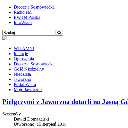
Diecezja Sosnowiecka
Radio eM
EWTN Polska
InfoWiara
WITAMY!
Intencje
Ogłoszenia
Diecezja Sosnowiecka
Gość Niedzielny
Niedziela
Jaworzno
Portal Wiara
Moje Jaworzno
Pielgrzymi z Jaworzna dotarli na Jasną G
Szczegóły
Dawid Domagalski
Utworzono: 15 sierpień 2018