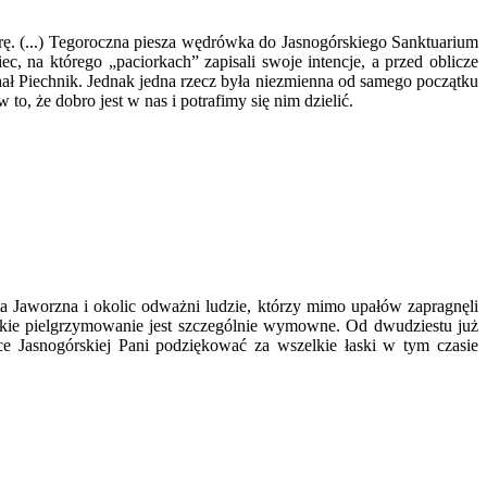
rę. (...) Tegoroczna piesza wędrówka do Jasnogórskiego Sanktuarium
c, na którego „paciorkach” zapisali swoje intencje, a przed oblicze
ał Piechnik. Jednak jedna rzecz była niezmienna od samego początku
to, że dobro jest w nas i potrafimy się nim dzielić.
ta Jaworzna i okolic odważni ludzie, którzy mimo upałów zapragnęli
ckie pielgrzymowanie jest szczególnie wymowne. Od dwudziestu już
e Jasnogórskiej Pani podziękować za wszelkie łaski w tym czasie