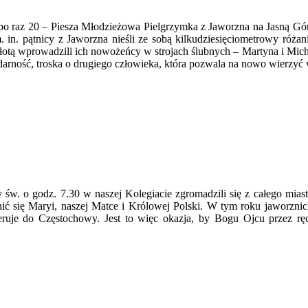
a po raz 20 – Piesza Młodzieżowa Pielgrzymka z Jaworzna na Jasną Gó
n. pątnicy z Jaworzna nieśli ze sobą kilkudziesięciometrowy różanie
otą wprowadzili ich nowożeńcy w strojach ślubnych – Martyna i Mich
darność, troska o drugiego człowieka, która pozwala na nowo wierzyć w 
 św. o godz. 7.30 w naszej Kolegiacie zgromadzili się z całego mias
ić się Maryi, naszej Matce i Królowej Polski. W tym roku jaworzni
ruje do Częstochowy. Jest to więc okazja, by Bogu Ojcu przez ręc