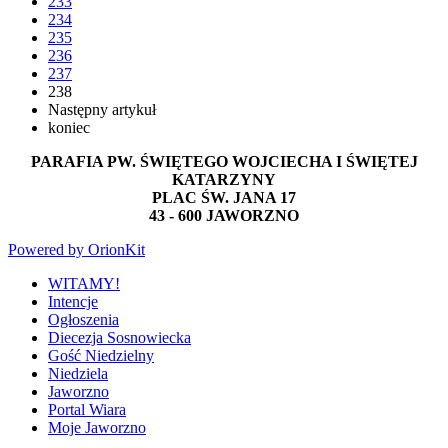
233
234
235
236
237
238
Następny artykuł
koniec
PARAFIA PW. ŚWIĘTEGO WOJCIECHA I ŚWIĘTEJ
KATARZYNY
PLAC ŚW. JANA 17
43 - 600 JAWORZNO
Powered by OrionKit
WITAMY!
Intencje
Ogłoszenia
Diecezja Sosnowiecka
Gość Niedzielny
Niedziela
Jaworzno
Portal Wiara
Moje Jaworzno