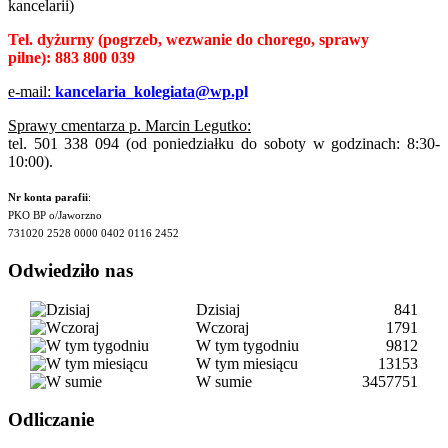
kancelarii)
Tel. dyżurny
(pogrzeb, wezwanie do chorego, sprawy
pilne):
883 800 039
e-mail:
kancelaria_kolegiata@wp.p
l
Sprawy cmentarza p. Marcin Legutko:
tel. 501 338 094 (od poniedziałku do soboty w godzinach: 8:30-
10:00).
Nr konta parafii
:
PKO BP o/Jaworzno
731020 2528 0000 0402 0116 2452
Odwiedziło nas
Dzisiaj
841
Wczoraj
1791
W tym tygodniu
9812
W tym miesiącu
13153
W sumie
3457751
Odliczanie