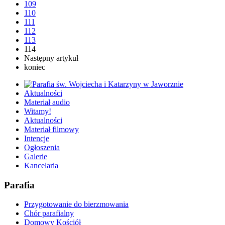
109
110
111
112
113
114
Następny artykuł
koniec
Aktualności
Materiał audio
Witamy!
Aktualności
Materiał filmowy
Intencje
Ogłoszenia
Galerie
Kancelaria
Parafia
Przygotowanie do bierzmowania
Chór parafialny
Domowy Kościół