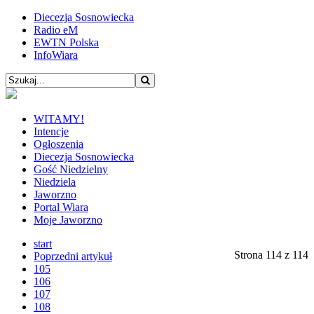
Diecezja Sosnowiecka
Radio eM
EWTN Polska
InfoWiara
WITAMY!
Intencje
Ogłoszenia
Diecezja Sosnowiecka
Gość Niedzielny
Niedziela
Jaworzno
Portal Wiara
Moje Jaworzno
start
Strona 114 z 114
Poprzedni artykuł
105
106
107
108