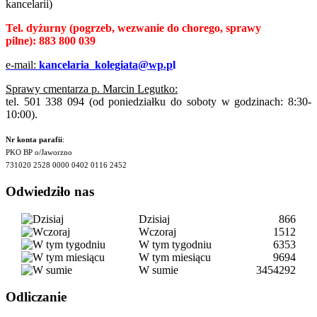
kancelarii)
Tel. dyżurny
(pogrzeb, wezwanie do chorego, sprawy
pilne):
883 800 039
e-mail:
kancelaria_kolegiata@wp.p
l
Sprawy cmentarza p. Marcin Legutko:
tel. 501 338 094 (od poniedziałku do soboty w godzinach: 8:30-
10:00).
Nr konta parafii
:
PKO BP o/Jaworzno
731020 2528 0000 0402 0116 2452
Odwiedziło nas
Dzisiaj
866
Wczoraj
1512
W tym tygodniu
6353
W tym miesiącu
9694
W sumie
3454292
Odliczanie