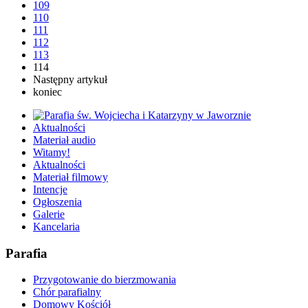
109
110
111
112
113
114
Następny artykuł
koniec
Aktualności
Materiał audio
Witamy!
Aktualności
Materiał filmowy
Intencje
Ogłoszenia
Galerie
Kancelaria
Parafia
Przygotowanie do bierzmowania
Chór parafialny
Domowy Kościół