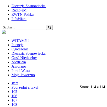
Diecezja Sosnowiecka
Radio eM
EWTN Polska
InfoWiara
WITAMY!
Intencje
Ogłoszenia
Diecezja Sosnowiecka
Gość Niedzielny
Niedziela
Jaworzno
Portal Wiara
Moje Jaworzno
start
Strona 114 z 114
Poprzedni artykuł
105
106
107
108