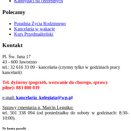
Kandydaci na chrzestnych
Polecamy
Poradnia Życia Rodzinnego
Kancelaria w wakacje
Kurs Przedmałżeński
Kontakt
Pl. Św. Jana 17
43 - 600 Jaworzno
tel.: 32 616 33 09 - kancelaria (czynny tylko w godzinach pracy
kancelarii)
Tel. dyżurny
(pogrzeb, wezwanie do chorego, sprawy
pilne):
883 800 039
e-mail:
kancelaria_kolegiata@wp.p
l
Sprawy cmentarza p. Marcin Legutko:
tel. 501 338 094 (od poniedziałku do soboty w godzinach: 8:30-
10:00).
Nr konta parafii
: