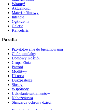
Witamy!
Aktualności
Materiał filmowy
Intencje
Ogłoszenia
Galerie
Kancelaria
Parafia
Przygotowanie do bierzmowania
Chór parafialny
Domowy Kościół
Grupa Złota
Patroni
Modlitwy
Historia
Duszpasterze
Siostry
Wspólnoty
Udzielanie sakramentów
Nabożeństwa
Standardy ochrony dzieci