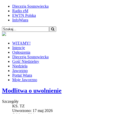
Diecezja Sosnowiecka
Radio eM
EWTN Polska
InfoWiara
WITAMY!
Intencje
Ogłoszenia
Diecezja Sosnowiecka
Gość Niedzielny
Niedziela
Jaworzno
Portal Wiara
Moje Jaworzno
Modlitwa o uwolnienie
Szczegóły
KS. TZ
Utworzono: 17 maj 2026