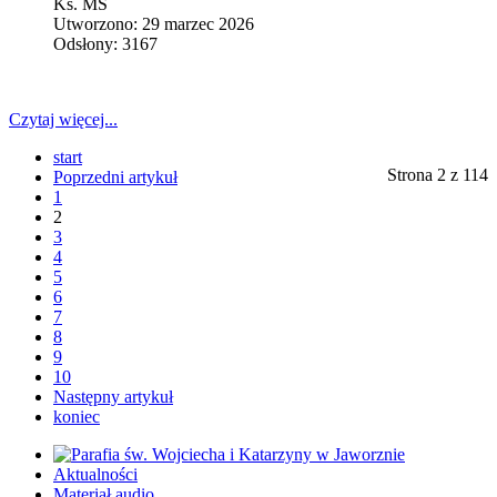
Ks. MS
Utworzono: 29 marzec 2026
Odsłony: 3167
Czytaj więcej...
start
Strona 2 z 114
Poprzedni artykuł
1
2
3
4
5
6
7
8
9
10
Następny artykuł
koniec
Aktualności
Materiał audio