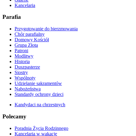
Kancelaria
Parafia
Przygotowanie do bierzmowania
Chór parafialny
Domowy Kościół
Grupa Złota
Patroni
Modlitwy
Historia
Duszpasterze
Siostry
Wspólnoty
Udzielanie sakramentów
Nabożeństwa
Standardy ochrony dzieci
Kandydaci na chrzestnych
Polecamy
Poradnia Życia Rodzinnego
Kancelaria w wakacje