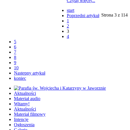
Czytaj więcej...
start
Strona 3 z 114
Poprzedni artykuł
1
2
3
4
5
6
7
8
9
10
Następny artykuł
koniec
Aktualności
Materiał audio
Witamy!
Aktualności
Materiał filmowy
Intencje
Ogłoszenia
Galerie