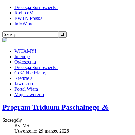
Diecezja Sosnowiecka
Radio eM
EWTN Polska
InfoWiara
WITAMY!
Intencje
Ogłoszenia
Diecezja Sosnowiecka
Gość Niedzielny
Niedziela
Jaworzno
Portal Wiara
Moje Jaworzno
Program Triduum Paschalnego 26
Szczegóły
Ks. MS
Utworzono: 29 marzec 2026