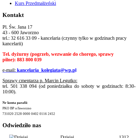
Kurs Przedmałżeński
Kontakt
Pl. Św. Jana 17
43 - 600 Jaworzno
tel.: 32 616 33 09 - kancelaria (czynny tylko w godzinach pracy
kancelarii)
Tel. dyżurny
(pogrzeb, wezwanie do chorego, sprawy
pilne):
883 800 039
e-mail:
kancelaria_kolegiata@wp.p
l
Sprawy cmentarza p. Marcin Legutko:
tel. 501 338 094 (od poniedziałku do soboty w godzinach: 8:30-
10:00).
Nr konta parafii
:
PKO BP o/Jaworzno
731020 2528 0000 0402 0116 2452
Odwiedziło nas
Dzisiaj
1312