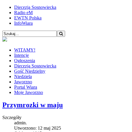
Diecezja Sosnowiecka
Radio eM
EWTN Polska
InfoWiara
WITAMY!
Intencje
Ogłoszenia
Diecezja Sosnowiecka
Gość Niedzielny
Niedziela
Jaworzno
Portal Wiara
Moje Jaworzno
Przymrozki w maju
Szczegóły
admin.
Utworzono: 12 maj 2025