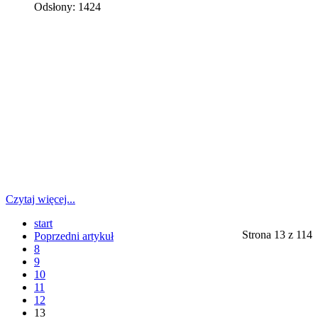
Odsłony: 1424
Czytaj więcej...
start
Strona 13 z 114
Poprzedni artykuł
8
9
10
11
12
13