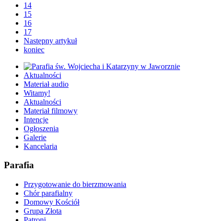
14
15
16
17
Następny artykuł
koniec
Aktualności
Materiał audio
Witamy!
Aktualności
Materiał filmowy
Intencje
Ogłoszenia
Galerie
Kancelaria
Parafia
Przygotowanie do bierzmowania
Chór parafialny
Domowy Kościół
Grupa Złota
Patroni