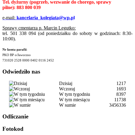
Tel. dyżurny
(pogrzeb, wezwanie do chorego, sprawy
pilne):
883 800 039
e-mail:
kancelaria_kolegiata@wp.p
l
Sprawy cmentarza p. Marcin Legutko:
tel. 501 338 094 (od poniedziałku do soboty w godzinach: 8:30-
10:00).
Nr konta parafii
:
PKO BP o/Jaworzno
731020 2528 0000 0402 0116 2452
Odwiedziło nas
Dzisiaj
1217
Wczoraj
1693
W tym tygodniu
8397
W tym miesiącu
11738
W sumie
3456336
Odliczanie
Fotokod