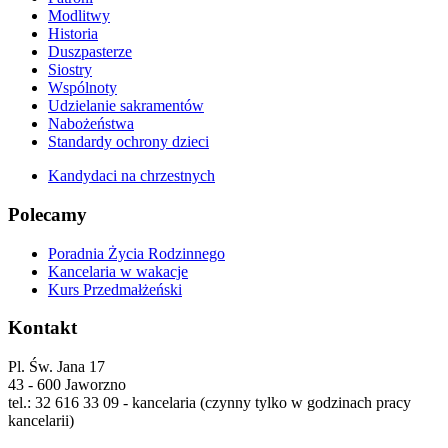
Modlitwy
Historia
Duszpasterze
Siostry
Wspólnoty
Udzielanie sakramentów
Nabożeństwa
Standardy ochrony dzieci
Kandydaci na chrzestnych
Polecamy
Poradnia Życia Rodzinnego
Kancelaria w wakacje
Kurs Przedmałżeński
Kontakt
Pl. Św. Jana 17
43 - 600 Jaworzno
tel.: 32 616 33 09 - kancelaria (czynny tylko w godzinach pracy
kancelarii)