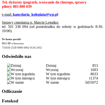
Tel. dyżurny
(pogrzeb, wezwanie do chorego, sprawy
pilne):
883 800 039
e-mail:
kancelaria_kolegiata@wp.p
l
Sprawy cmentarza p. Marcin Legutko:
tel. 501 338 094 (od poniedziałku do soboty w godzinach: 8:30-
10:00).
Nr konta parafii
:
PKO BP o/Jaworzno
731020 2528 0000 0402 0116 2452
Odwiedziło nas
Dzisiaj
853
Wczoraj
1693
W tym tygodniu
8033
W tym miesiącu
11374
W sumie
3455972
Odliczanie
Fotokod