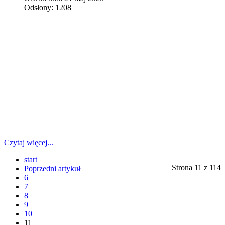
Odsłony: 1208
Czytaj więcej...
start
Strona 11 z 114
Poprzedni artykuł
6
7
8
9
10
11