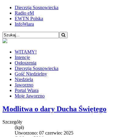
Diecezja Sosnowiecka
Radio eM
EWTN Polska
InfoWiara
WITAMY!
Intencje
Ogłoszenia
Diecezja Sosnowiecka
Gość Niedzielny
Niedziela
Jaworzno
Portal Wiara
Moje Jaworzno
Modlitwa o dary Ducha Świętego
Szczegóły
(kpł)
Utworzono: 07 czerwiec 2025