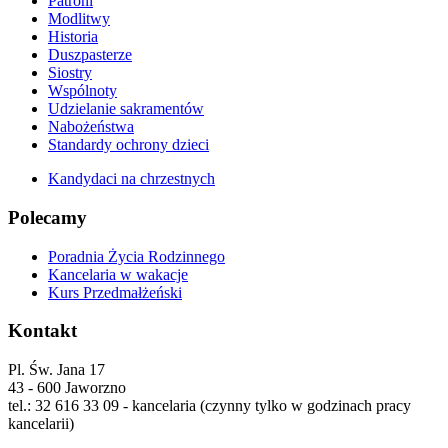
Patroni
Modlitwy
Historia
Duszpasterze
Siostry
Wspólnoty
Udzielanie sakramentów
Nabożeństwa
Standardy ochrony dzieci
Kandydaci na chrzestnych
Polecamy
Poradnia Życia Rodzinnego
Kancelaria w wakacje
Kurs Przedmałżeński
Kontakt
Pl. Św. Jana 17
43 - 600 Jaworzno
tel.: 32 616 33 09 - kancelaria (czynny tylko w godzinach pracy
kancelarii)