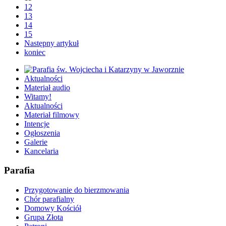
12
13
14
15
Następny artykuł
koniec
Aktualności
Materiał audio
Witamy!
Aktualności
Materiał filmowy
Intencje
Ogłoszenia
Galerie
Kancelaria
Parafia
Przygotowanie do bierzmowania
Chór parafialny
Domowy Kościół
Grupa Złota