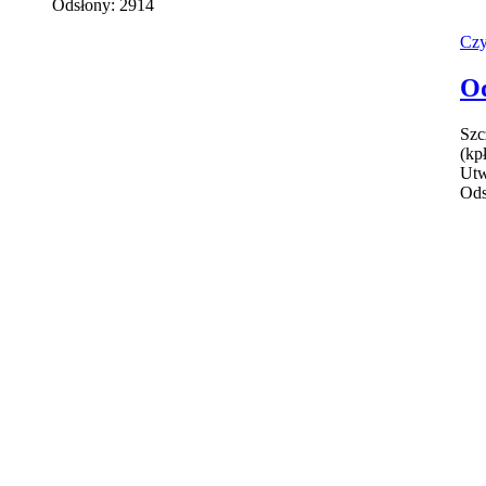
Odsłony: 2914
Czy
Od
Szc
(kpł
Utw
Ods