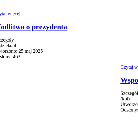
taj więcej...
odlitwa o prezydenta
czegóły
dziela.pl
worzono: 25 maj 2025
słony: 463
Czytaj wi
Wspo
Szczegó
(kpł)
Utworzo
Odsłony