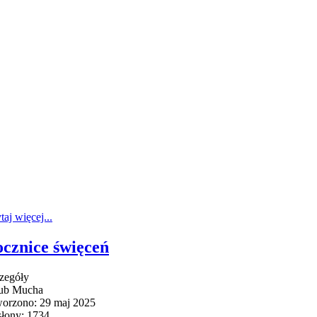
taj więcej...
cznice święceń
zegóły
ub Mucha
orzono: 29 maj 2025
łony: 1734