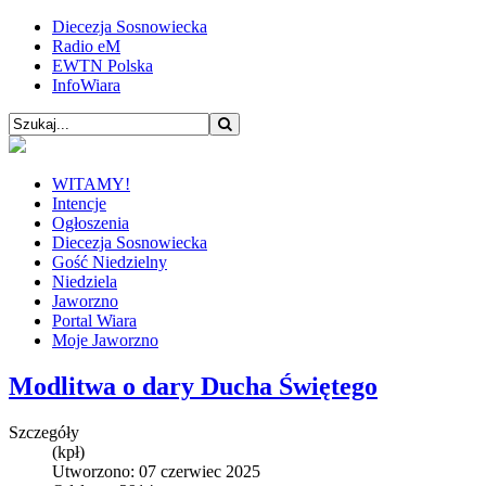
Diecezja Sosnowiecka
Radio eM
EWTN Polska
InfoWiara
WITAMY!
Intencje
Ogłoszenia
Diecezja Sosnowiecka
Gość Niedzielny
Niedziela
Jaworzno
Portal Wiara
Moje Jaworzno
Modlitwa o dary Ducha Świętego
Szczegóły
(kpł)
Utworzono: 07 czerwiec 2025