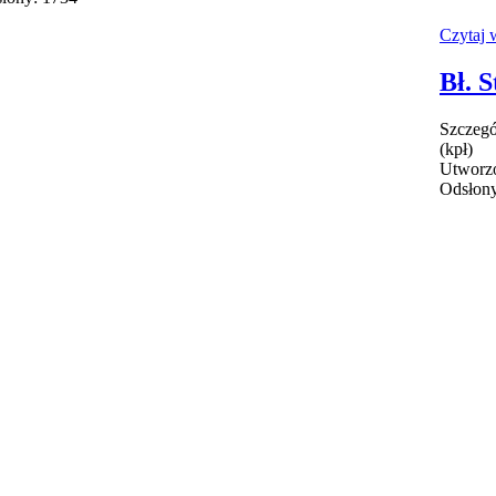
Czytaj w
Bł. 
Szczegó
(kpł)
Utworzo
Odsłony