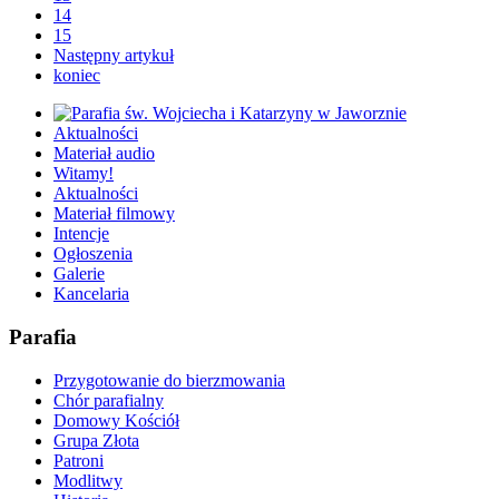
14
15
Następny artykuł
koniec
Aktualności
Materiał audio
Witamy!
Aktualności
Materiał filmowy
Intencje
Ogłoszenia
Galerie
Kancelaria
Parafia
Przygotowanie do bierzmowania
Chór parafialny
Domowy Kościół
Grupa Złota
Patroni
Modlitwy