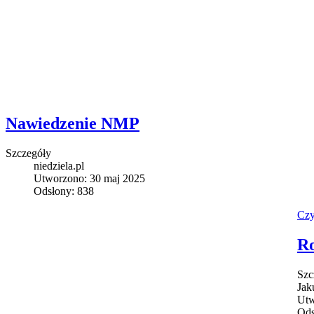
Nawiedzenie NMP
Szczegóły
niedziela.pl
Utworzono: 30 maj 2025
Odsłony: 838
Czy
Ro
Szc
Jak
Utw
Ods