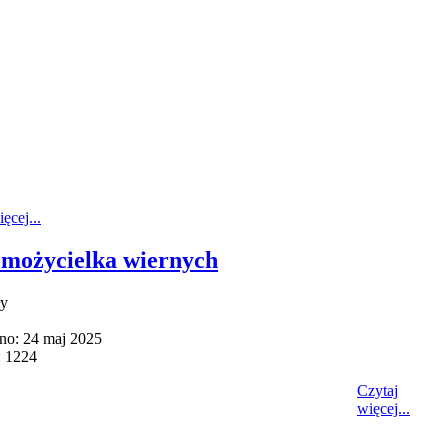
ęcej...
możycielka wiernych
ły
no: 24 maj 2025
: 1224
Czytaj
więcej...