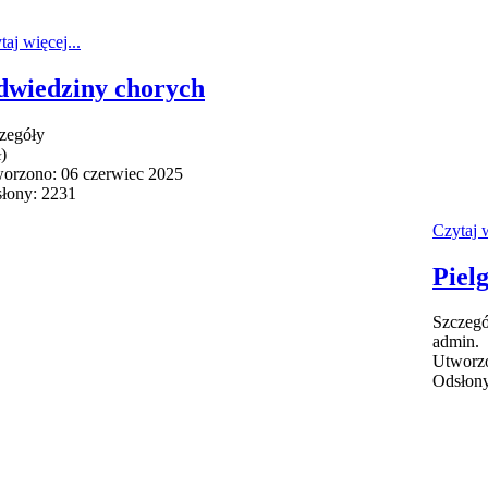
taj więcej...
wiedziny chorych
zegóły
)
orzono: 06 czerwiec 2025
łony: 2231
Czytaj w
Piel
Szczegó
admin.
Utworzo
Odsłony