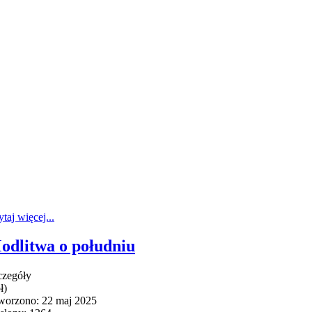
taj więcej...
odlitwa o południu
czegóły
ł)
worzono: 22 maj 2025