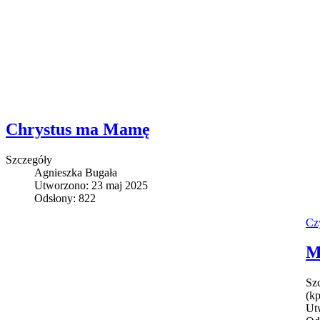
Chrystus ma Mamę
Szczegóły
Agnieszka Bugała
Utworzono: 23 maj 2025
Odsłony: 822
Czy
M
Sz
(kp
Ut