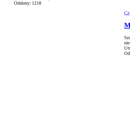
Odsłony: 1218
Czy
M
Sz
nie
Ut
Od