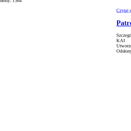
słony: 1364
Czytaj w
Patr
Szczeg
KAI
Utworz
Odsłon