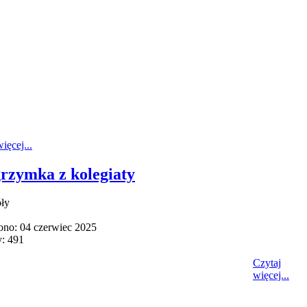
ięcej...
grzymka z kolegiaty
ły
no: 04 czerwiec 2025
: 491
Czytaj
więcej...