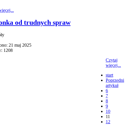
ięcej...
onka od trudnych spraw
óły
ono: 21 maj 2025
y: 1208
Czytaj
więcej...
start
Poprzedni
artykuł
6
7
8
9
10
11
12