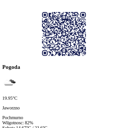
Pogoda
19.95°C
Jaworzno
Pochmurno
Wilgotnosc: 82%
Sobota
14.67°C / 23.6°C