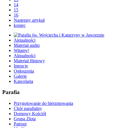
14
15
16
Następny artykuł
koniec
Aktualności
Materiał audio
Witamy!
Aktualności
Materiał filmowy
Intencje
Ogłoszenia
Galerie
Kancelaria
Parafia
Przygotowanie do bierzmowania
Chór parafialny
Domowy Kościół
Grupa Złota
Patroni