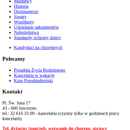
Modlitwy
Historia
Duszpasterze
Siostry
Wspólnoty
Udzielanie sakramentów
Nabożeństwa
Standardy ochrony dzieci
Kandydaci na chrzestnych
Polecamy
Poradnia Życia Rodzinnego
Kancelaria w wakacje
Kurs Przedmałżeński
Kontakt
Pl. Św. Jana 17
43 - 600 Jaworzno
tel.: 32 616 33 09 - kancelaria (czynny tylko w godzinach pracy
kancelarii)
Tel. dyżurny
(pogrzeb, wezwanie do chorego, sprawy