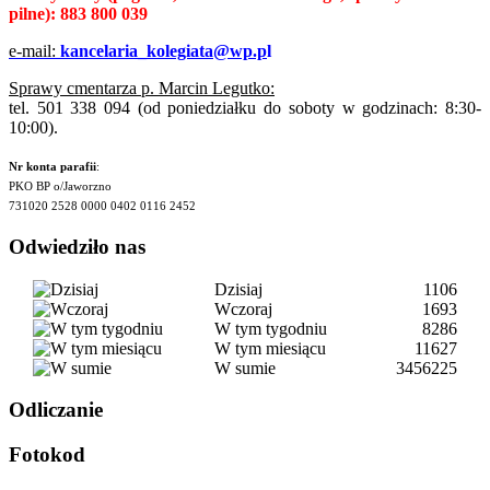
pilne):
883 800 039
e-mail:
kancelaria_kolegiata@wp.p
l
Sprawy cmentarza p. Marcin Legutko:
tel. 501 338 094 (od poniedziałku do soboty w godzinach: 8:30-
10:00).
Nr konta parafii
:
PKO BP o/Jaworzno
731020 2528 0000 0402 0116 2452
Odwiedziło nas
Dzisiaj
1106
Wczoraj
1693
W tym tygodniu
8286
W tym miesiącu
11627
W sumie
3456225
Odliczanie
Fotokod