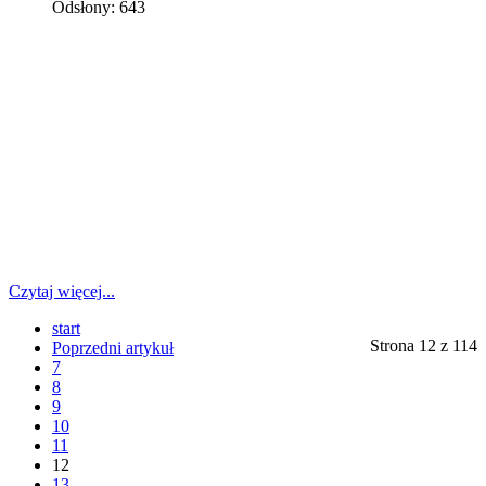
Odsłony: 643
Czytaj więcej...
start
Strona 12 z 114
Poprzedni artykuł
7
8
9
10
11
12
13