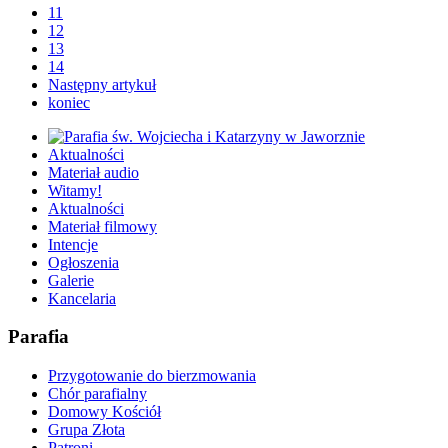
11
12
13
14
Następny artykuł
koniec
Aktualności
Materiał audio
Witamy!
Aktualności
Materiał filmowy
Intencje
Ogłoszenia
Galerie
Kancelaria
Parafia
Przygotowanie do bierzmowania
Chór parafialny
Domowy Kościół
Grupa Złota
Patroni