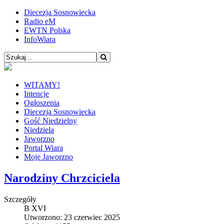
Diecezja Sosnowiecka
Radio eM
EWTN Polska
InfoWiara
WITAMY!
Intencje
Ogłoszenia
Diecezja Sosnowiecka
Gość Niedzielny
Niedziela
Jaworzno
Portal Wiara
Moje Jaworzno
Narodziny Chrzciciela
Szczegóły
B XVI
Utworzono: 23 czerwiec 2025