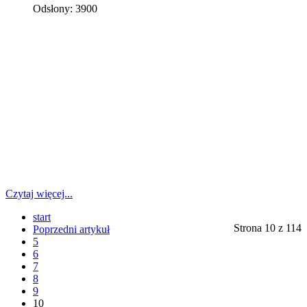
Odsłony: 3900
Czytaj więcej...
start
Strona 10 z 114
Poprzedni artykuł
5
6
7
8
9
10