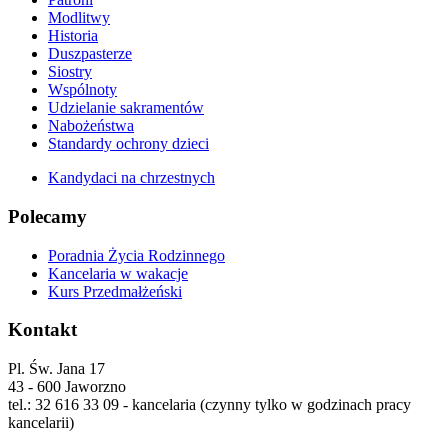
Modlitwy
Historia
Duszpasterze
Siostry
Wspólnoty
Udzielanie sakramentów
Nabożeństwa
Standardy ochrony dzieci
Kandydaci na chrzestnych
Polecamy
Poradnia Życia Rodzinnego
Kancelaria w wakacje
Kurs Przedmałżeński
Kontakt
Pl. Św. Jana 17
43 - 600 Jaworzno
tel.: 32 616 33 09 - kancelaria (czynny tylko w godzinach pracy
kancelarii)