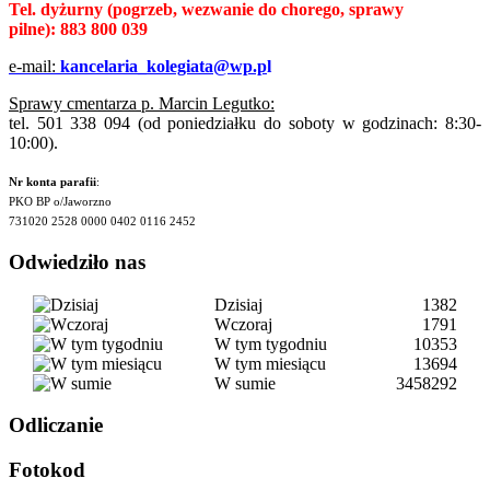
Tel. dyżurny
(pogrzeb, wezwanie do chorego, sprawy
pilne):
883 800 039
e-mail:
kancelaria_kolegiata@wp.p
l
Sprawy cmentarza p. Marcin Legutko:
tel. 501 338 094 (od poniedziałku do soboty w godzinach: 8:30-
10:00).
Nr konta parafii
:
PKO BP o/Jaworzno
731020 2528 0000 0402 0116 2452
Odwiedziło nas
Dzisiaj
1382
Wczoraj
1791
W tym tygodniu
10353
W tym miesiącu
13694
W sumie
3458292
Odliczanie
Fotokod